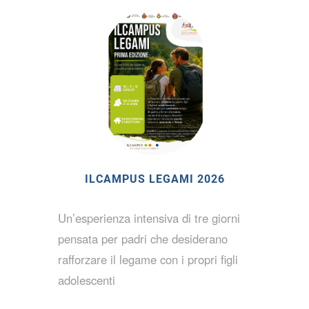
ILCAMPUS LEGAMI 2026
Un’esperienza intensiva di tre giorni
pensata per padri che desiderano
rafforzare il legame con i propri figli
adolescenti