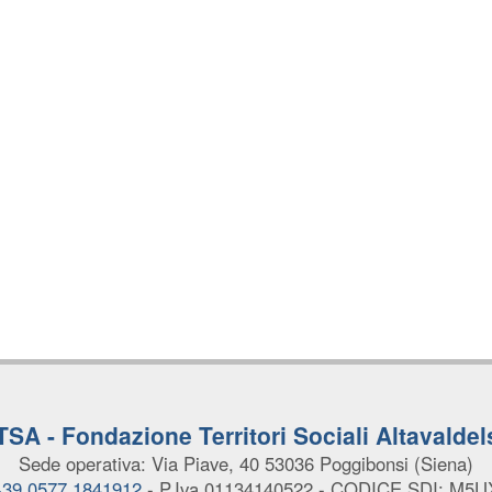
TSA - Fondazione Territori Sociali Altavaldel
Sede operativa: Via Piave, 40
53036 Poggibonsi (Siena)
 +39 0577 1841912
- P.Iva 01134140522
- CODICE SDI: M5