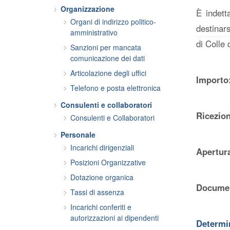
Organizzazione
È indett
Organi di indirizzo politico-
destinars
amministrativo
di Colle 
Sanzioni per mancata
comunicazione dei dati
Articolazione degli uffici
Importo:
Telefono e posta elettronica
Consulenti e collaboratori
Ricezion
Consulenti e Collaboratori
Personale
Incarichi dirigenziali
Apertura
Posizioni Organizzative
Dotazione organica
Docume
Tassi di assenza
Incarichi conferiti e
autorizzazioni ai dipendenti
Determin