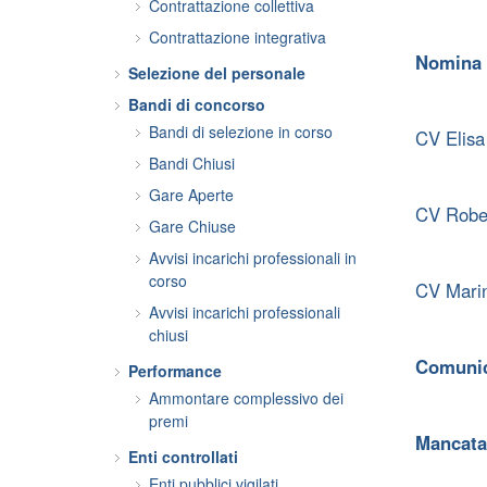
Contrattazione collettiva
Contrattazione integrativa
Nomina 
Selezione del personale
Bandi di concorso
Bandi di selezione in corso
CV Elisa
Bandi Chiusi
Gare Aperte
CV Rober
Gare Chiuse
Avvisi incarichi professionali in
corso
CV Marin
Avvisi incarichi professionali
chiusi
Comunic
Performance
Ammontare complessivo dei
premi
Mancata 
Enti controllati
Enti pubblici vigilati