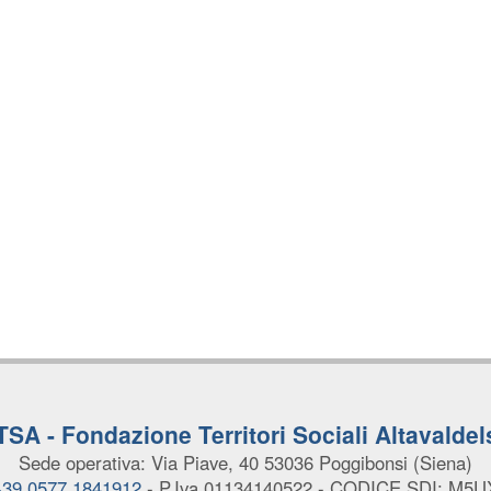
TSA - Fondazione Territori Sociali Altavaldel
Sede operativa: Via Piave, 40
53036 Poggibonsi (Siena)
 +39 0577 1841912
- P.Iva 01134140522
- CODICE SDI: M5