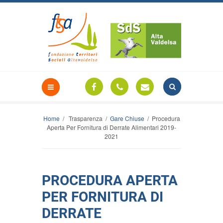
Home
/ Trasparenza /
Gare Chiuse
/ Procedura
Aperta Per Fornitura di Derrate Alimentari 2019-
2021
PROCEDURA APERTA
PER FORNITURA DI
DERRATE