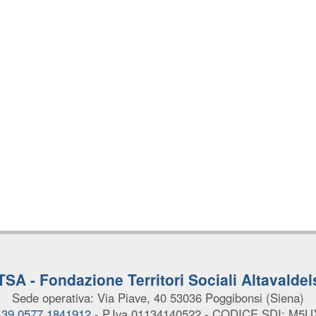
TSA - Fondazione Territori Sociali Altavaldel
Sede operativa: Via Piave, 40
53036 Poggibonsi (Siena)
 +39 0577 1841912
- P.Iva 01134140522
- CODICE SDI: M5