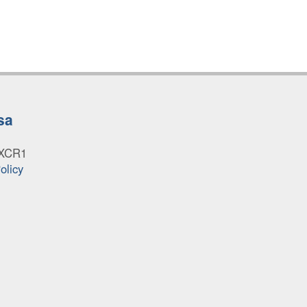
sa
UXCR1
olicy